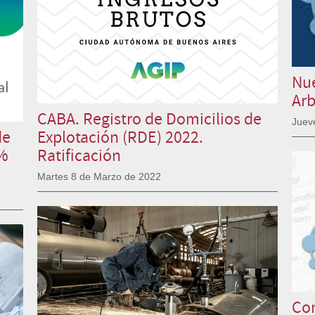
Nue
Arb
CABA. Registro de Domicilios de
Juev
de
Explotación (RDE) 2022.
0%
Ratificación
Martes 8 de Marzo de 2022
Con