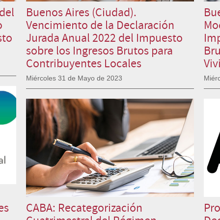
del
Buenos Aires (Ciudad).
Bue
o
Vencimiento de la Declaración
Mod
sto
Jurada Anual 2022 del Impuesto
Imp
sobre los Ingresos Brutos para
Bru
Contribuyentes Locales
Viv
Miércoles 31 de Mayo de 2023
Miér
es
CABA: Recategorización
Pro
Cuatrimestral del Régimen
Dec