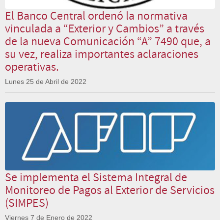
El Banco Central ordenó la normativa
vinculada a “Exterior y Cambios” a través
de la nueva Comunicación “A” 7490 que, a
su vez, realiza importantes aclaraciones
operativas.
Lunes 25 de Abril de 2022
Se implementa el Sistema Integral de
Monitoreo de Pagos al Exterior de Servicios
(SIMPES)
Viernes 7 de Enero de 2022